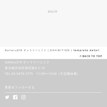
最新記事
[%title%]
[!% if
[%category%]
(image.url!="") {
[%article_date_notime_dot%]
[%new:New%]
%]
[!% } %]
Gallery219 ギャラリーニイク
|
EXHIBITION
|
template.detail
BACK TO TOP
Gallery219 ギャラリーニイク
東京都渋谷区神宮前4-2-19
TEL.03-3479-2775 11:00〜19:00（不定期休廊）
更新をフォローする